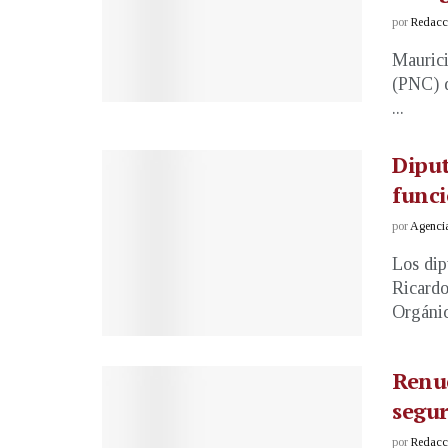
por
Redacci
Maurici
(PNC) d
...
Diput
funci
por
Agenci
Los dip
Ricardo
Orgánic
Renue
segur
por
Redacci