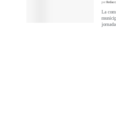
por
Redacci
La comu
municip
jornada