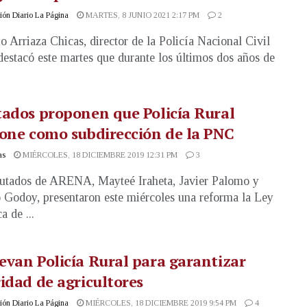
ón Diario La Página
MARTES, 8 JUNIO 2021 2:17 PM
2
o Arriaza Chicas, director de la Policía Nacional Civil
estacó este martes que durante los últimos dos años de
ados proponen que Policía Rural
one como subdirección de la PNC
as
MIÉRCOLES, 18 DICIEMBRE 2019 12:31 PM
3
utados de ARENA, Mayteé Iraheta, Javier Palomo y
 Godoy, presentaron este miércoles una reforma la Ley
a de ...
van Policía Rural para garantizar
idad de agricultores
ón Diario La Página
MIÉRCOLES, 18 DICIEMBRE 2019 9:54 PM
4