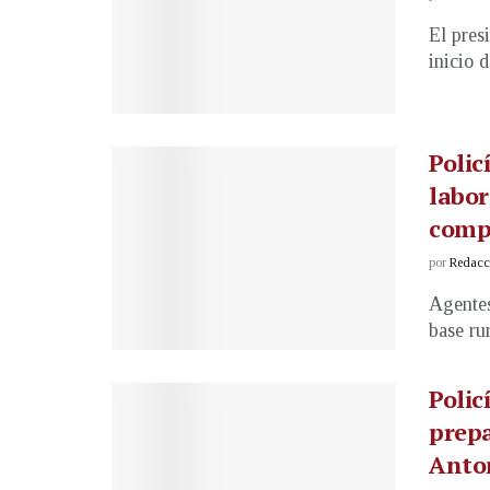
El pres
inicio 
Polic
labor
comp
por
Redacci
Agentes
base ru
Polic
prep
Anto