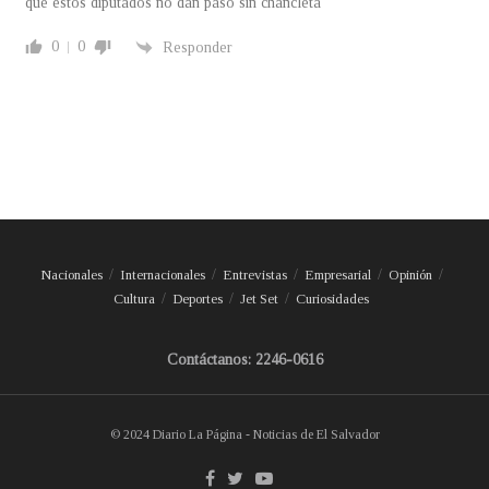
que estos diputados no dan paso sin chancleta
0
0
Responder
Nacionales
Internacionales
Entrevistas
Empresarial
Opinión
Cultura
Deportes
Jet Set
Curiosidades
Contáctanos: 2246-0616
© 2024 Diario La Página - Noticias de El Salvador