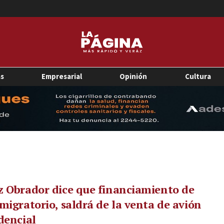
as
Empresarial
Opinión
Cultura
 Obrador dice que financiamiento de
migratorio, saldrá de la venta de avión
dencial