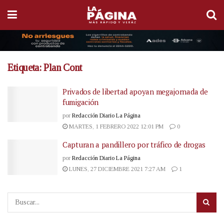
Etiqueta:
Plan Cont
Privados de libertad apoyan megajornada de
fumigación
por
Redacción Diario La Página
MARTES, 1 FEBRERO 2022 12:01 PM
0
Capturan a pandillero por tráfico de drogas
por
Redacción Diario La Página
LUNES, 27 DICIEMBRE 2021 7:27 AM
1