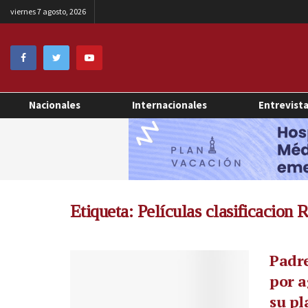
viernes 7 agosto, 2026
Nacionales
Internacionales
Entrevist
Etiqueta:
Películas clasificacion 
Padre
por a
su p