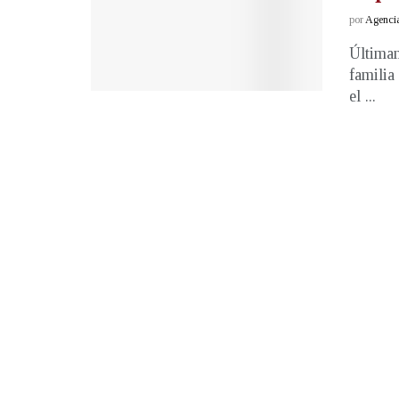
por
Agenci
Últimam
familia
el ...