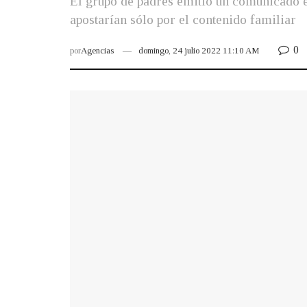
El grupo de padres emitió un comunicado 
apostarían sólo por el contenido familiar
0
por
Agencias
domingo, 24 julio 2022 11:10 AM