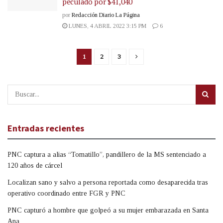
peculado por $41,040
por
Redacción Diario La Página
LUNES, 4 ABRIL 2022 3:15 PM
6
1
2
3
Entradas recientes
PNC captura a alias “Tomatillo”, pandillero de la MS sentenciado a
120 años de cárcel
Localizan sano y salvo a persona reportada como desaparecida tras
operativo coordinado entre FGR y PNC
PNC capturó a hombre que golpeó a su mujer embarazada en Santa
Ana