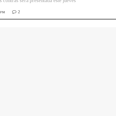
s contras será presentada este jueves
2
8 PM