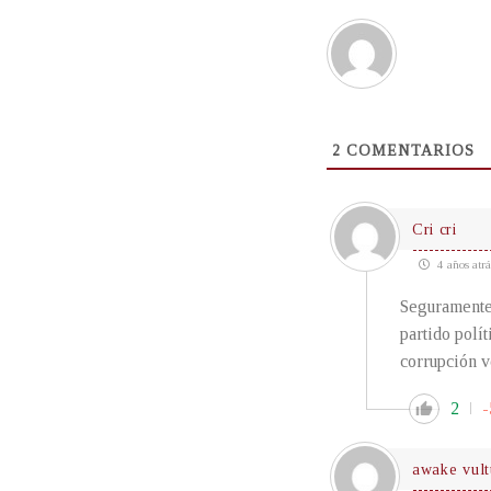
2
COMENTARIOS
Cri cri
4 años atrá
Seguramente 
partido polí
corrupción v
2
-
awake vult