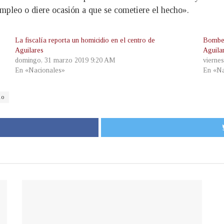
empleo o diere ocasión a que se cometiere el hecho».
La fiscalía reporta un homicidio en el centro de
Bomber
Aguilares
Aguilar
domingo, 31 marzo 2019 9:20 AM
vierne
En «Nacionales»
En «Na
do