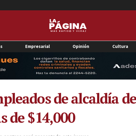
as
Empresarial
Opinión
Cultura
pleados de alcaldía de
s de $14,000