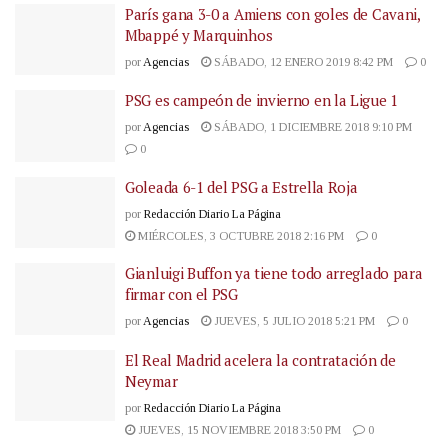
París gana 3-0 a Amiens con goles de Cavani,
Mbappé y Marquinhos
por
Agencias
SÁBADO, 12 ENERO 2019 8:42 PM
0
PSG es campeón de invierno en la Ligue 1
por
Agencias
SÁBADO, 1 DICIEMBRE 2018 9:10 PM
0
Goleada 6-1 del PSG a Estrella Roja
por
Redacción Diario La Página
MIÉRCOLES, 3 OCTUBRE 2018 2:16 PM
0
Gianluigi Buffon ya tiene todo arreglado para
firmar con el PSG
por
Agencias
JUEVES, 5 JULIO 2018 5:21 PM
0
El Real Madrid acelera la contratación de
Neymar
por
Redacción Diario La Página
JUEVES, 15 NOVIEMBRE 2018 3:50 PM
0