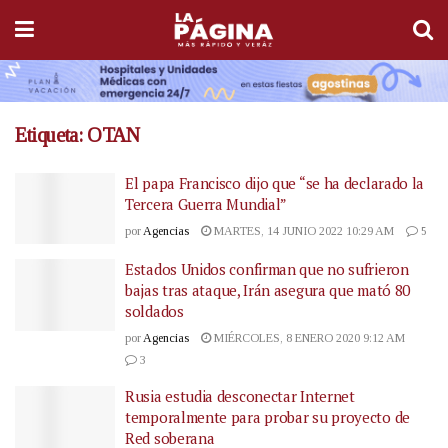
Etiqueta:
OTAN
El papa Francisco dijo que “se ha declarado la
Tercera Guerra Mundial”
por
Agencias
MARTES, 14 JUNIO 2022 10:29 AM
5
Estados Unidos confirman que no sufrieron
bajas tras ataque, Irán asegura que mató 80
soldados
por
Agencias
MIÉRCOLES, 8 ENERO 2020 9:12 AM
3
Rusia estudia desconectar Internet
temporalmente para probar su proyecto de
Red soberana