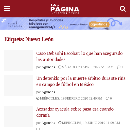
Etiqueta:
Nuevo León
Caso Debanhi Escobar: lo que han asegurado
las autoridades
por
Agencias
SÁBADO, 23 ABRIL 2022 5:38 AM
1
Un detenido por la muerte árbitro durante riña
en campo de fútbol en México
por
Agencias
MIÉRCOLES, 19 FEBRERO 2020 12:40 PM
0
Acosador eyacula sobre pasajera cuando
dormía
por
Agencias
MIÉRCOLES, 19 JUNIO 2019 11:09 AM
0