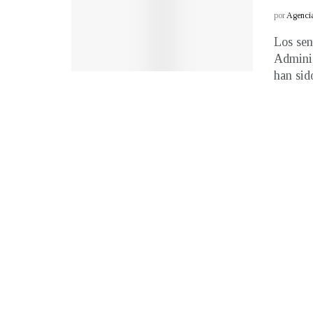
por
Agenci
Los sen
Adminis
han sido