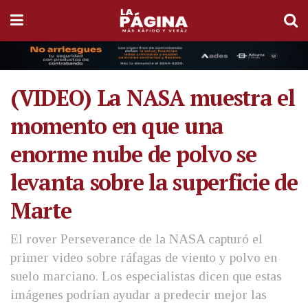
(VIDEO) La NASA muestra el
momento en que una
enorme nube de polvo se
levanta sobre la superficie de
Marte
El rover Perseverance de la NASA capturó el
primer video sobre ráfagas de viento y polvo en
suelo marciano. Los especialistas dicen que estas
imágenes podrían ayudar a predecir mejor las