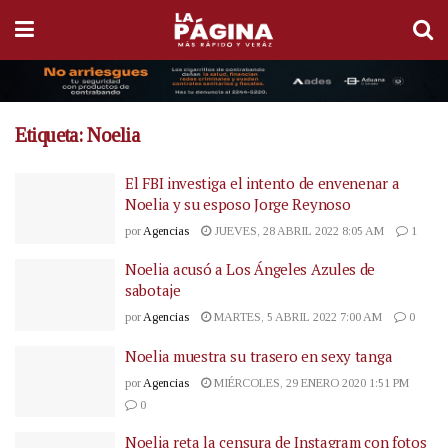
Etiqueta:
Noelia
El FBI investiga el intento de envenenar a
Noelia y su esposo Jorge Reynoso
por
Agencias
JUEVES, 28 ABRIL 2022 8:05 AM
1
Noelia acusó a Los Ángeles Azules de
sabotaje
por
Agencias
MARTES, 5 ABRIL 2022 7:00 AM
0
Noelia muestra su trasero en sexy tanga
por
Agencias
MIÉRCOLES, 29 ENERO 2020 1:51 PM
0
Noelia reta la censura de Instagram con fotos