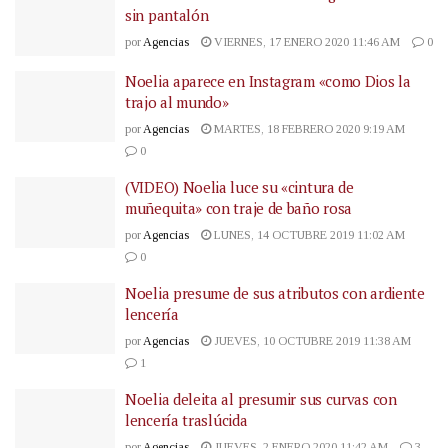
sin pantalón
por
Agencias
VIERNES, 17 ENERO 2020 11:46 AM
0
Noelia aparece en Instagram «como Dios la
trajo al mundo»
por
Agencias
MARTES, 18 FEBRERO 2020 9:19 AM
0
(VIDEO) Noelia luce su «cintura de
muñequita» con traje de baño rosa
por
Agencias
LUNES, 14 OCTUBRE 2019 11:02 AM
0
Noelia presume de sus atributos con ardiente
lencería
por
Agencias
JUEVES, 10 OCTUBRE 2019 11:38 AM
1
Noelia deleita al presumir sus curvas con
lencería traslúcida
por
Agencias
JUEVES, 2 ENERO 2020 11:42 AM
3