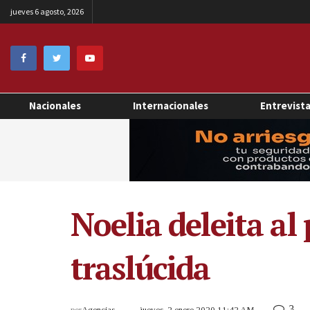
jueves 6 agosto, 2026
Nacionales
Internacionales
Entrevist
Noelia deleita al
traslúcida
3
por
Agencias
jueves, 2 enero 2020 11:42 AM