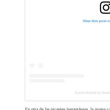
View this post 
A post shared by Noelia
En otra de las picantes instantáneas, la guapa c