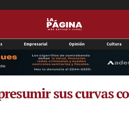
as
Empresarial
Opinión
Cultura
 presumir sus curvas c