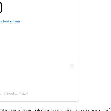
on Instagram
 (@noeliaofficial)
antante posó en un balcón mientras deja ver sus curvas de infa