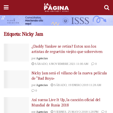
Etiqueta:
Nicky Jam
¿Daddy Yankee se retira? Estos son los
artistas de reguetón viejito que sobreviven
por
Agencias
SÁBADO, 6 NOVIEMBRE 2021 11:00 AM
0
Nicky Jam será el villano de la nueva película
de “Bad Boys»
por
Agencias
SÁBADO, 19 ENERO 2019 11:28 AM
0
Así suena Live It Up, la canción oficial del
Mundial de Rusia 2018
por
Agencias
VIERNES, 25 MAYO 2018 1:28 PM
0