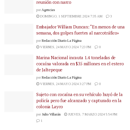
reunión con narco
por
Agencias
DOMINGO, 1 SEPTIEMBRE 2024 7:35 AM
3
Embajador William Duncan: “En menos de una
semana, dos golpes fuertes al narcotráfico»
por
Redacción Diario La Página
VIERNES, 24 MAYO 2024 7:23 PM
0
Marina Nacional incauta 1.4 toneladas de
cocaína valorada en $35 millones en el estero
de Jaltepeque
por
Redacción Diario La Página
VIERNES, 24 MAYO 2024 3:27 PM
0
Sujeto con cocaína en su vehículo huyó de la
policía pero fue alcanzado y capturado en la
colonia Layco
por
Julio Villarán
JUEVES, 7 MARZO 2024 5:54 PM
1