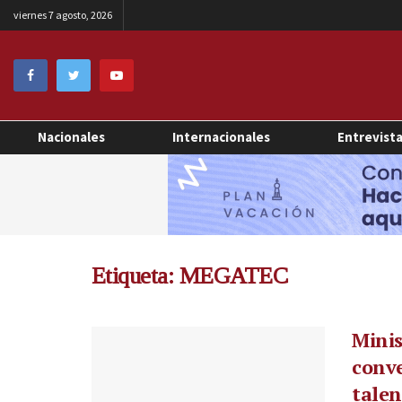
viernes 7 agosto, 2026
Nacionales
Internacionales
Entrevist
Etiqueta:
MEGATEC
Minis
conve
talen