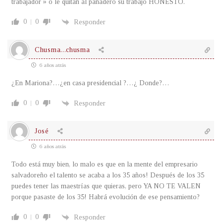
trabajador » o le quitan al panadero su trabajo HONESTO.
0
0
Responder
Chusma...chusma
6 años atrás
¿En Mariona?…¿en casa presidencial ?…¿ Donde?…
0
0
Responder
José
6 años atrás
Todo está muy bien, lo malo es que en la mente del empresario
salvadoreño el talento se acaba a los 35 años! Después de los 35
puedes tener las maestrías que quieras, pero YA NO TE VALEN
porque pasaste de los 35! Habrá evolución de ese pensamiento?
0
0
Responder