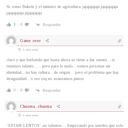
Si, como Bukele y el ministro de agricultura, jajajajajaja jajajajajaja
jajajajajaja jajajajajaja
3
0
Responder
Game over
6 años atrás
claro y que barbarida que hasta ahora se viene a dar cuenta….si
tenemos talento……pero para lo malo…somos personas sin
identidad…no hay cultura…de origen …pero el problema que hay
desigualdad…x eso esq no avanzamos juntos
0
0
Responder
Chusma...chusma
6 años atrás
“ESTAN-LENTOS”..no talentos… Empezando por ustedes que solo