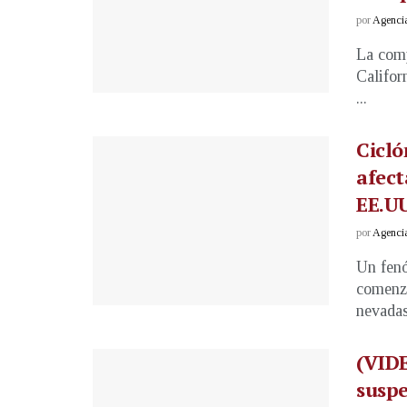
por
Agenci
La comp
Califor
...
Cicló
afect
EE.U
por
Agenci
Un fen
comenzó
nevadas 
(VIDE
suspe