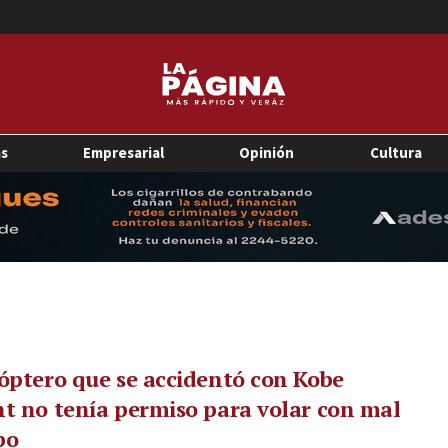
as
Empresarial
Opinión
Cultura
óptero que se accidentó con Kobe
t no tenía permiso para volar con mal
po