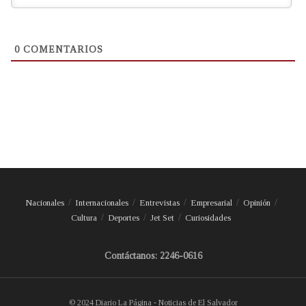
0
COMENTARIOS
Nacionales
Internacionales
Entrevistas
Empresarial
Opinión
Cultura
Deportes
Jet Set
Curiosidades
Contáctanos: 2246-0616
© 2024 Diario La Página - Noticias de El Salvador