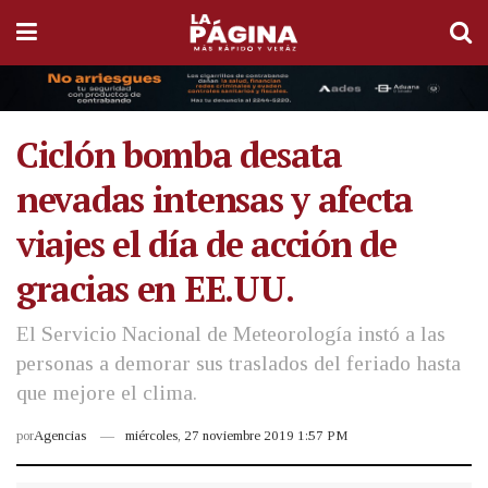
Ciclón bomba desata
nevadas intensas y afecta
viajes el día de acción de
gracias en EE.UU.
El Servicio Nacional de Meteorología instó a las
personas a demorar sus traslados del feriado hasta
que mejore el clima.
por
Agencias
miércoles, 27 noviembre 2019 1:57 PM