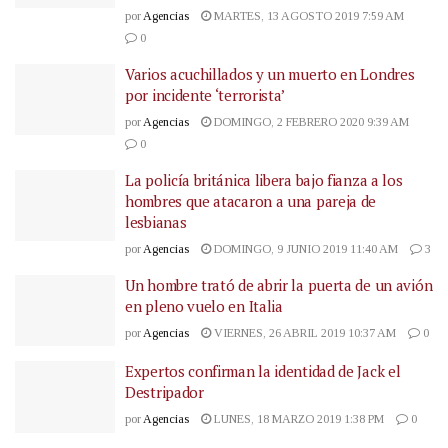
por
Agencias
MARTES, 13 AGOSTO 2019 7:59 AM
0
Varios acuchillados y un muerto en Londres
por incidente ‘terrorista’
por
Agencias
DOMINGO, 2 FEBRERO 2020 9:39 AM
0
La policía británica libera bajo fianza a los
hombres que atacaron a una pareja de
lesbianas
por
Agencias
DOMINGO, 9 JUNIO 2019 11:40 AM
3
Un hombre trató de abrir la puerta de un avión
en pleno vuelo en Italia
por
Agencias
VIERNES, 26 ABRIL 2019 10:37 AM
0
Expertos confirman la identidad de Jack el
Destripador
por
Agencias
LUNES, 18 MARZO 2019 1:38 PM
0