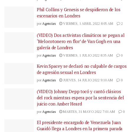
Phil Collins y Genesis se despidieron de los
escenarios en Londres
por
Agencias
VIERNES, 1 ABRIL 2022 8:05 AM
2
(VIDEO) Dos activistas climáticos se pegan al
‘Melocotonero en flor’ de Van Gogh en una
galería de Londres
por
Agencias
VIERNES, 1 JULIO 2022 8:35 AM
0
Kevin Spacey se declaró no culpable de cargos
de agresión sexual en Londres
por
Agencias
JUEVES, 14 JULIO 2022 9:10 AM
0
(VIDEO) Johnny Depp tocó y cantó clásicos
del rock mientras espera por la sentencia del
juicio con Amber Heard
por
Agencias
MARTES, 31 MAYO 2022 7:01 AM
0
El presidente encargado de Venezuela Juan
Guaidó llega a Londres en la primera parada