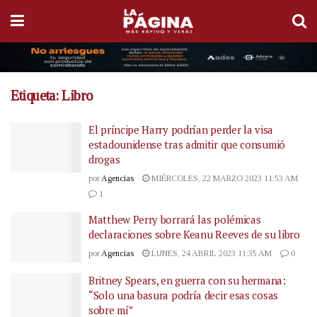
Etiqueta:
Libro
El príncipe Harry podrían perder la visa
estadounidense tras admitir que consumió
drogas
por
Agencias
MIÉRCOLES, 22 MARZO 2023 11:53 AM
1
Matthew Perry borrará las polémicas
declaraciones sobre Keanu Reeves de su libro
por
Agencias
LUNES, 24 ABRIL 2023 11:35 AM
0
Britney Spears, en guerra con su hermana:
“Solo una basura podría decir esas cosas
sobre mí”