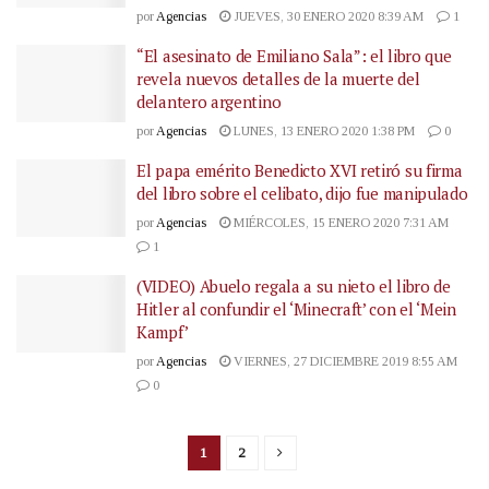
por
Agencias
JUEVES, 30 ENERO 2020 8:39 AM
1
“El asesinato de Emiliano Sala”: el libro que
revela nuevos detalles de la muerte del
delantero argentino
por
Agencias
LUNES, 13 ENERO 2020 1:38 PM
0
El papa emérito Benedicto XVI retiró su firma
del libro sobre el celibato, dijo fue manipulado
por
Agencias
MIÉRCOLES, 15 ENERO 2020 7:31 AM
1
(VIDEO) Abuelo regala a su nieto el libro de
Hitler al confundir el ‘Minecraft’ con el ‘Mein
Kampf’
por
Agencias
VIERNES, 27 DICIEMBRE 2019 8:55 AM
0
1
2