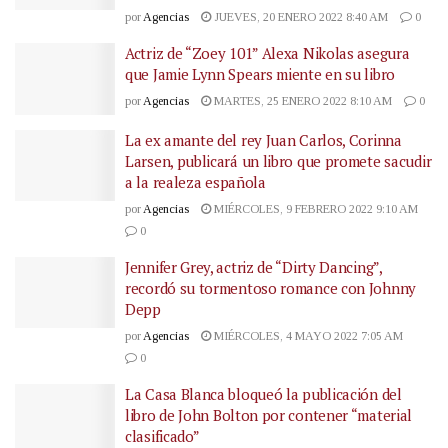
por
Agencias
JUEVES, 20 ENERO 2022 8:40 AM
0
Actriz de “Zoey 101” Alexa Nikolas asegura
que Jamie Lynn Spears miente en su libro
por
Agencias
MARTES, 25 ENERO 2022 8:10 AM
0
La ex amante del rey Juan Carlos, Corinna
Larsen, publicará un libro que promete sacudir
a la realeza española
por
Agencias
MIÉRCOLES, 9 FEBRERO 2022 9:10 AM
0
Jennifer Grey, actriz de “Dirty Dancing”,
recordó su tormentoso romance con Johnny
Depp
por
Agencias
MIÉRCOLES, 4 MAYO 2022 7:05 AM
0
La Casa Blanca bloqueó la publicación del
libro de John Bolton por contener “material
clasificado”