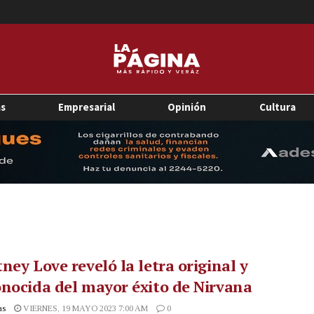
as
Empresarial
Opinión
Cultura
ney Love reveló la letra original y
nocida del mayor éxito de Nirvana
as
VIERNES, 19 MAYO 2023 7:00 AM
0