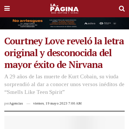
Courtney Love reveló la letra
original y desconocida del
mayor éxito de Nirvana
A 29 años de las muerte de Kurt Cobain, su viuda
sorprendió al dar a conocer unos versos inéditos de
“Smells Like Teen Spirit”
por
Agencias
viernes, 19 mayo 2023 7:00 AM