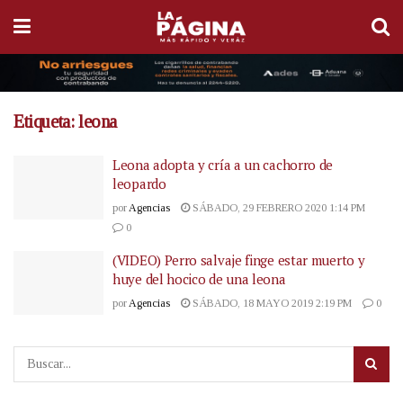
Etiqueta:
leona
Leona adopta y cría a un cachorro de
leopardo
por
Agencias
SÁBADO, 29 FEBRERO 2020 1:14 PM
0
(VIDEO) Perro salvaje finge estar muerto y
huye del hocico de una leona
por
Agencias
SÁBADO, 18 MAYO 2019 2:19 PM
0