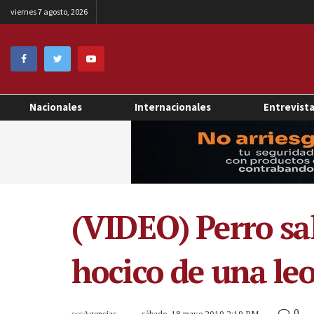
viernes 7 agosto, 2026
Nacionales
Internacionales
Entrevist
(VIDEO) Perro sal
hocico de una le
0
por
Agencias
sábado, 18 mayo 2019 2:19 PM