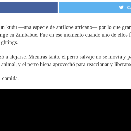
Co
 un kudu ―una especie de antílope africano― por lo que gran 
ange en Zimbabue. Fue en ese momento cuando uno de ellos fu
ightings.
ó a alejarse. Mientras tanto, el perro salvaje no se movía y p
 animal, y el perro hiena aprovechó para reaccionar y liberars
n comida.