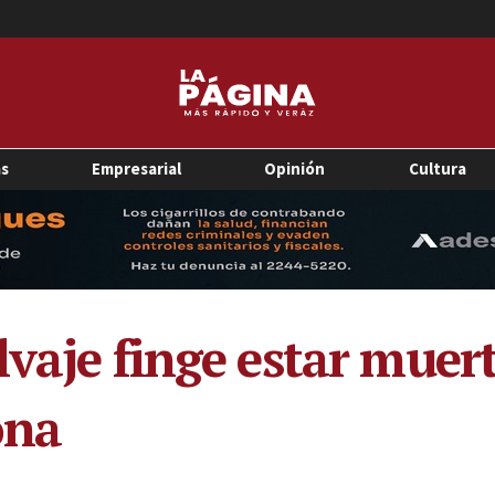
as
Empresarial
Opinión
Cultura
vaje finge estar muert
ona