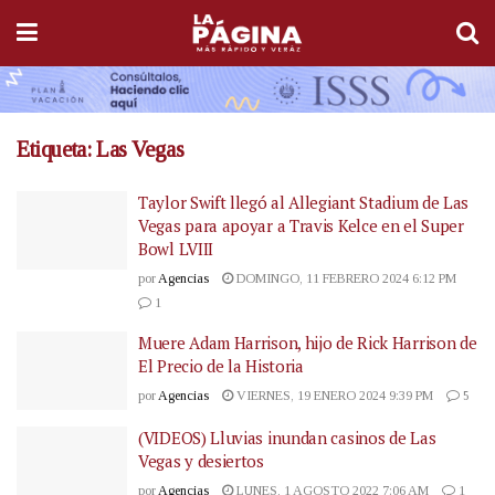
Etiqueta:
Las Vegas
Taylor Swift llegó al Allegiant Stadium de Las
Vegas para apoyar a Travis Kelce en el Super
Bowl LVIII
por
Agencias
DOMINGO, 11 FEBRERO 2024 6:12 PM
1
Muere Adam Harrison, hijo de Rick Harrison de
El Precio de la Historia
por
Agencias
VIERNES, 19 ENERO 2024 9:39 PM
5
(VIDEOS) Lluvias inundan casinos de Las
Vegas y desiertos
por
Agencias
LUNES, 1 AGOSTO 2022 7:06 AM
1