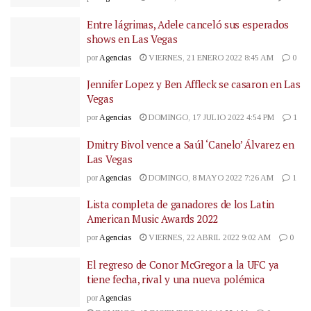
Entre lágrimas, Adele canceló sus esperados
shows en Las Vegas
por
Agencias
VIERNES, 21 ENERO 2022 8:45 AM
0
Jennifer Lopez y Ben Affleck se casaron en Las
Vegas
por
Agencias
DOMINGO, 17 JULIO 2022 4:54 PM
1
Dmitry Bivol vence a Saúl ‘Canelo’ Álvarez en
Las Vegas
por
Agencias
DOMINGO, 8 MAYO 2022 7:26 AM
1
Lista completa de ganadores de los Latin
American Music Awards 2022
por
Agencias
VIERNES, 22 ABRIL 2022 9:02 AM
0
El regreso de Conor McGregor a la UFC ya
tiene fecha, rival y una nueva polémica
por
Agencias