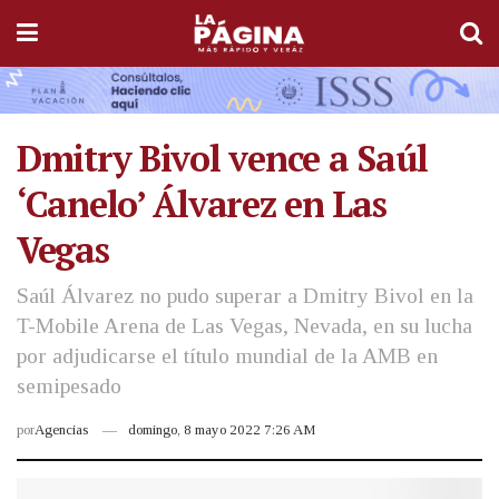
Dmitry Bivol vence a Saúl
‘Canelo’ Álvarez en Las
Vegas
Saúl Álvarez no pudo superar a Dmitry Bivol en la
T-Mobile Arena de Las Vegas, Nevada, en su lucha
por adjudicarse el título mundial de la AMB en
semipesado
por
Agencias
domingo, 8 mayo 2022 7:26 AM