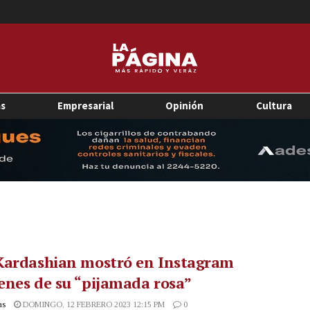
as
Empresarial
Opinión
Cultura
Kardashian mostró en Instagram
nes de su “pijamada rosa”
as
DOMINGO, 12 FEBRERO 2023 12:15 PM
0