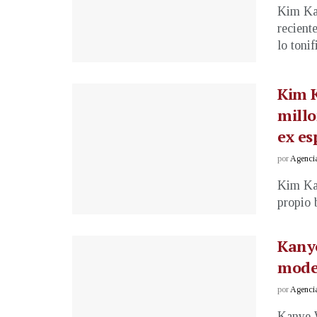
Kim Kar
recient
lo tonif
Kim K
millo
ex e
por
Agenci
Kim Kar
propio 
Kany
model
por
Agenci
Kanye W