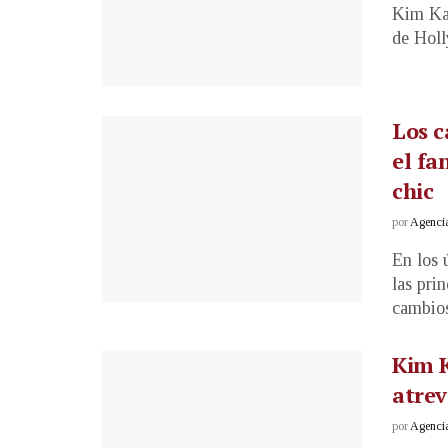
Kim Kar
de Holl
Los c
el fa
chic
por
Agenci
En los 
las pri
cambios
Kim K
atrev
por
Agenci