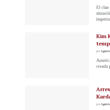
El clan
situaci
imperio 
Kim 
temp
por
Agenci
America
creada 
Arres
Karda
por
Agenci