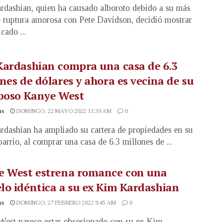
dashian, quien ha causado alboroto debido a su más
e ruptura amorosa con Pete Davidson, decidió mostrar
icado ...
ardashian compra una casa de 6.3
nes de dólares y ahora es vecina de su
sposo Kanye West
as
DOMINGO, 22 MAYO 2022 11:39 AM
0
dashian ha ampliado su cartera de propiedades en su
barrio, al comprar una casa de 6.3 millones de ...
e West estrena romance con una
o idéntica a su ex Kim Kardashian
as
DOMINGO, 27 FEBRERO 2022 9:45 AM
0
est parece estar obsesionado con su ex Kim