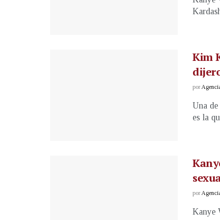
Kardash
Kim K
dijer
por
Agenci
Una de 
es la q
Kanye
sexu
por
Agenci
Kanye W