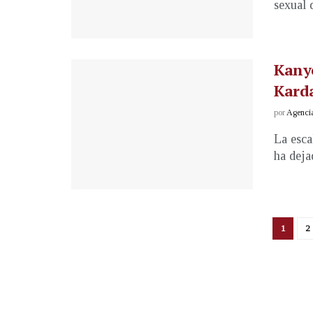
sexual 
Kanye
Karda
por
Agenci
La esca
ha dejad
1
2