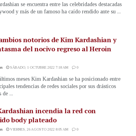
dashian se encuentra entre las celebridades destacadas
ywood y más de un famoso ha caído rendido ante su ...
ambios notorios de Kim Kardashian y
ntasma del nocivo regreso al Heroin
as
SÁBADO, 1 OCTUBRE 2022 7:18 AM
0
últimos meses Kim Kardashian se ha posicionado entre
ncipales tendencias de redes sociales por sus drásticos
 de ...
ardashian incendia la red con
ido body plateado
as
VIERNES, 26 AGOSTO 2022 8:05 AM
0