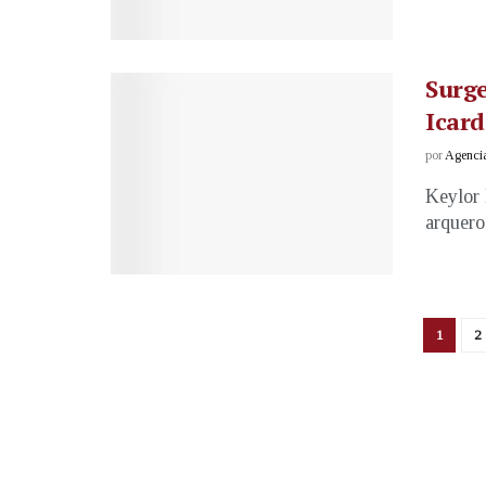
Surge
Icard
por
Agenci
Keylor 
arquero
1
2