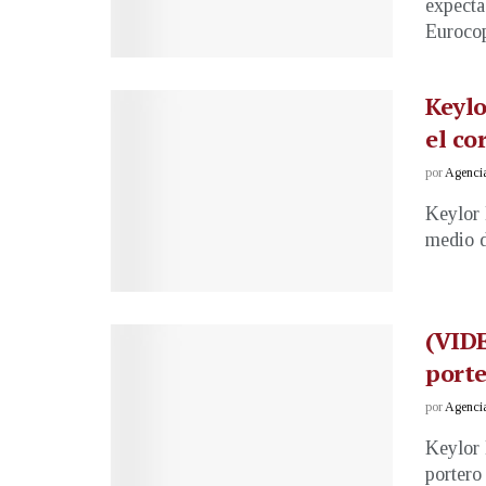
expecta
Eurocop
Keylo
el co
por
Agenci
Keylor 
medio d
(VIDE
porte
por
Agenci
Keylor 
portero