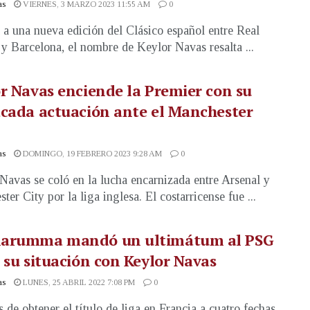
as
VIERNES, 3 MARZO 2023 11:55 AM
0
 a una nueva edición del Clásico español entre Real
y Barcelona, el nombre de Keylor Navas resalta ...
r Navas enciende la Premier con su
cada actuación ante el Manchester
as
DOMINGO, 19 FEBRERO 2023 9:28 AM
0
Navas se coló en la lucha encarnizada entre Arsenal y
er City por la liga inglesa. El costarricense fue ...
arumma mandó un ultimátum al PSG
 su situación con Keylor Navas
as
LUNES, 25 ABRIL 2022 7:08 PM
0
 de obtener el título de liga en Francia a cuatro fechas