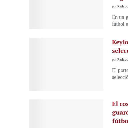
por
Redacci
En un g
fútbol 
Keylo
selec
por
Redacci
El port
selecci
El co
guard
fútbo