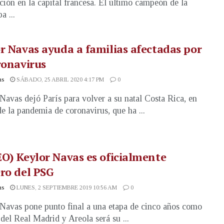
ción en la capital francesa. El último campeón de la
a ...
r Navas ayuda a familias afectadas por
ronavirus
as
SÁBADO, 25 ABRIL 2020 4:17 PM
0
Navas dejó París para volver a su natal Costa Rica, en
e la pandemia de coronavirus, que ha ...
O) Keylor Navas es oficialmente
ro del PSG
as
LUNES, 2 SEPTIEMBRE 2019 10:56 AM
0
Navas pone punto final a una etapa de cinco años como
 del Real Madrid y Areola será su ...