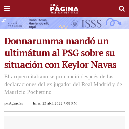
Donnarumma mandó un
ultimátum al PSG sobre su
situación con Keylor Navas
El arquero italiano se pronunció después de las
declaraciones del ex jugador del Real Madrid y de
Mauricio Pochettino
por
Agencias
lunes, 25 abril 2022 7:08 PM