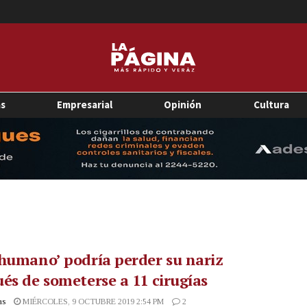
as
Empresarial
Opinión
Cultura
humano’ podría perder su nariz
és de someterse a 11 cirugías
as
MIÉRCOLES, 9 OCTUBRE 2019 2:54 PM
2