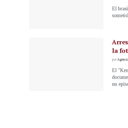
El bras
sometió
Arres
la fo
por
Agenci
El "Ken
documen
un episo