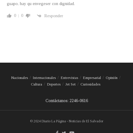
guapo, hay qu envegeser con dignidad.
0
0
Responder
Nacionales
Internacionales
Entrevistas
Empresarial
Opinión
Cultura
Deportes
Jet Set
Curiosidades
Contáctanos: 2246-0616
© 2024 Diario La Página - Noticias de El Salvador