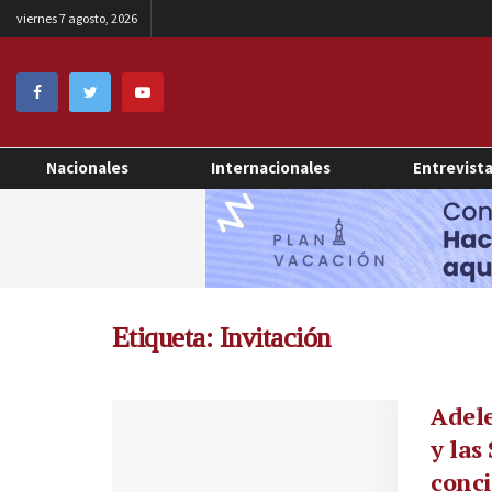
viernes 7 agosto, 2026
Nacionales
Internacionales
Entrevist
Etiqueta:
Invitación
Adele
y las
conci