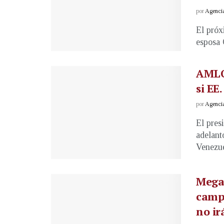
por
Agenci
El próx
esposa C
AMLO 
si EE
por
Agenci
El pres
adelant
Venezuel
Mega
camp
no ir