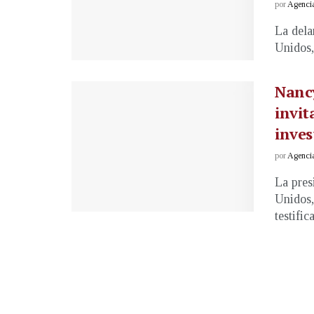
por
Agenci
La dela
Unidos,
Nancy
invit
inves
por
Agenci
La pres
Unidos,
testifica