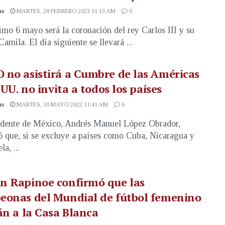
as
MARTES, 28 FEBRERO 2023 11:13 AM
0
imo 6 mayo será la coronación del rey Carlos III y su
amila. El día siguiente se llevará ...
no asistirá a Cumbre de las Américas
. UU. no invita a todos los países
as
MARTES, 10 MAYO 2022 11:41 AM
6
idente de México, Andrés Manuel López Obrador,
ó que, si se excluye a países como Cuba, Nicaragua y
a, ...
n Rapinoe confirmó que las
eonas del Mundial de fútbol femenino
án a la Casa Blanca