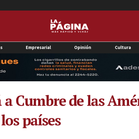
as
Empresarial
Opinión
Cultura
 a Cumbre de las Améri
 los países