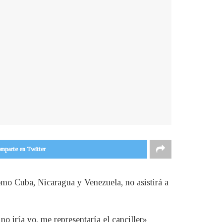
mparte en Twitter
omo Cuba, Nicaragua y Venezuela, no asistirá a
no iría yo, me representaría el canciller»