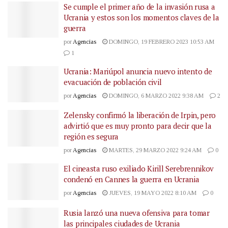
Se cumple el primer año de la invasión rusa a
Ucrania y estos son los momentos claves de la
guerra
por
Agencias
DOMINGO, 19 FEBRERO 2023 10:53 AM
1
Ucrania: Mariúpol anuncia nuevo intento de
evacuación de población civil
por
Agencias
DOMINGO, 6 MARZO 2022 9:38 AM
2
Zelensky confirmó la liberación de Irpin, pero
advirtió que es muy pronto para decir que la
región es segura
por
Agencias
MARTES, 29 MARZO 2022 9:24 AM
0
El cineasta ruso exiliado Kirill Serebrennikov
condenó en Cannes la guerra en Ucrania
por
Agencias
JUEVES, 19 MAYO 2022 8:10 AM
0
Rusia lanzó una nueva ofensiva para tomar
las principales ciudades de Ucrania