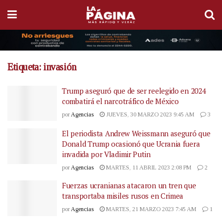
Etiqueta:
invasión
Trump aseguró que de ser reelegido en 2024
combatirá el narcotráfico de México
por
Agencias
JUEVES, 30 MARZO 2023 9:45 AM
3
El periodista Andrew Weissmann aseguró que
Donald Trump ocasionó que Ucrania fuera
invadida por Vladimir Putin
por
Agencias
MARTES, 11 ABRIL 2023 2:08 PM
2
Fuerzas ucranianas atacaron un tren que
transportaba misiles rusos en Crimea
por
Agencias
MARTES, 21 MARZO 2023 7:45 AM
1