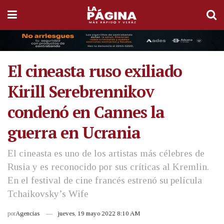
El cineasta ruso exiliado
Kirill Serebrennikov
condenó en Cannes la
guerra en Ucrania
El cineasta es uno de los artistas más célebres de
Rusia y es reconocido por sus críticas al Kremlin.
En el festival de cine francés estrenó su película
Tchaikovsky’s Wife
por
Agencias
jueves, 19 mayo 2022 8:10 AM