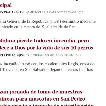
cipal
ón Diario La Página
MIÉRCOLES, 5 MARZO 2025 9:55 AM
3
alía General de la República (FGR) desmintió mediante
nicado en la cuenta de X, al alcalde de San ...
Molina pierde todo en incendio, pero
ece a Dios por la vida de sus 10 perros
ón Diario La Página
DOMINGO, 2 MARZO 2025 9:17 AM
0
z incendio arrasó con los condominios Regis, cerca de
l Trovador, en San Salvador, dejando a varias familias
zan jornada de toma de muestras
uíneas para mascotas en San Pedro
lco previo a jornada de esterilización