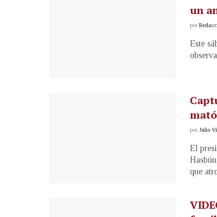
un an
por
Redacci
Este sá
observa 
Captu
mató 
por
Julio V
El pres
Hasbún,
que atro
VIDEO