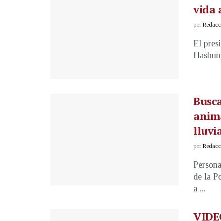
vida 
por
Redacci
El pres
Hasbun,
Busca
anima
lluvi
por
Redacci
Persona
de la P
a ...
VIDEO