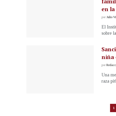
famil
en la
por
Julio V
El Inst
sobre l
Sanci
niña
por
Redacci
Una men
raza pi
1