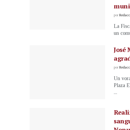
muni
por
Redacci
La Fisc
un comu
José 
agrad
por
Redacci
Un vora
Plaza E
...
Reali
sang
Nonua