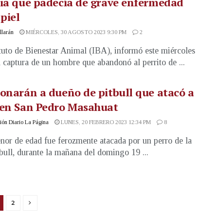
ia que padecía de grave enfermedad
 piel
illarán
MIÉRCOLES, 30 AGOSTO 2023 9:30 PM
2
ituto de Bienestar Animal (IBA), informó este miércoles
a captura de un hombre que abandonó al perrito de ...
onarán a dueño de pitbull que atacó a
 en San Pedro Masahuat
ón Diario La Página
LUNES, 20 FEBRERO 2023 12:34 PM
8
or de edad fue ferozmente atacada por un perro de la
tbull, durante la mañana del domingo 19 ...
2