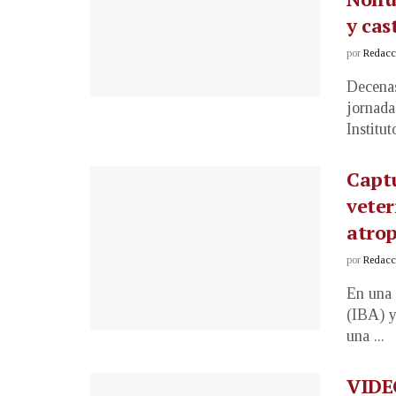
y cas
por
Redacci
Decenas
jornada
Instituto
Captu
veter
atro
por
Redacci
En una 
(IBA) y
una ...
VIDE