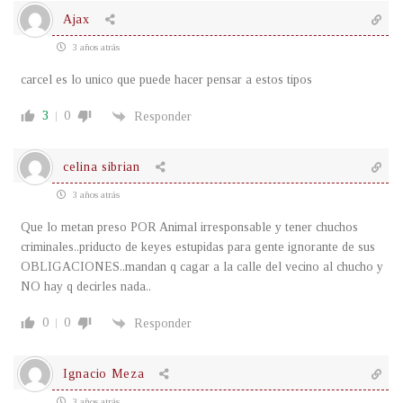
Ajax
3 años atrás
carcel es lo unico que puede hacer pensar a estos tipos
3
0
Responder
celina sibrian
3 años atrás
Que lo metan preso POR Animal irresponsable y tener chuchos
criminales..priducto de keyes estupidas para gente ignorante de sus
OBLIGACIONES..mandan q cagar a la calle del vecino al chucho y
NO hay q decirles nada..
0
0
Responder
Ignacio Meza
3 años atrás