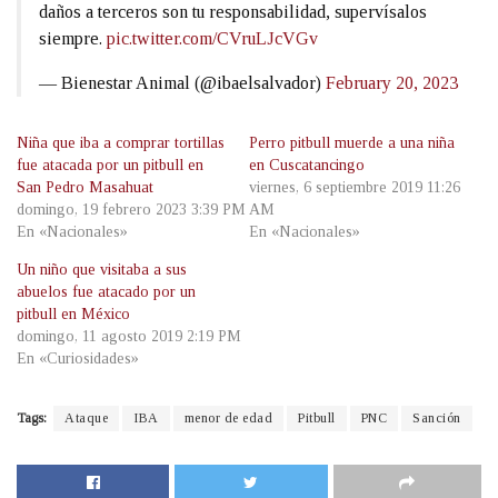
daños a terceros son tu responsabilidad, supervísalos
siempre.
pic.twitter.com/CVruLJcVGv
— Bienestar Animal (@ibaelsalvador)
February 20, 2023
Niña que iba a comprar tortillas
Perro pitbull muerde a una niña
fue atacada por un pitbull en
en Cuscatancingo
San Pedro Masahuat
viernes, 6 septiembre 2019 11:26
domingo, 19 febrero 2023 3:39 PM
AM
En «Nacionales»
En «Nacionales»
Un niño que visitaba a sus
abuelos fue atacado por un
pitbull en México
domingo, 11 agosto 2019 2:19 PM
En «Curiosidades»
Tags:
Ataque
IBA
menor de edad
Pitbull
PNC
Sanción