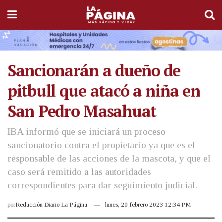
Sancionarán a dueño de
pitbull que atacó a niña en
San Pedro Masahuat
IBA informó que se iniciará un proceso
sancionatorio contra el propietario ya que es el
responsable de las acciones de la mascota, y que el
caso será remitido a las autoridades
correspondientes para dar seguimiento judicial.
por
Redacción Diario La Página
lunes, 20 febrero 2023 12:34 PM