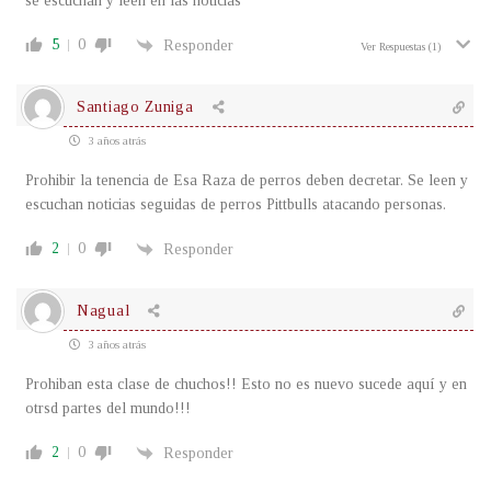
se escuchan y leen en las noticias
5
0
Responder
Ver Respuestas
(1)
Santiago Zuniga
3 años atrás
Prohibir la tenencia de Esa Raza de perros deben decretar. Se leen y
escuchan noticias seguidas de perros Pittbulls atacando personas.
2
0
Responder
Nagual
3 años atrás
Prohiban esta clase de chuchos!! Esto no es nuevo sucede aquí y en
otrsd partes del mundo!!!
2
0
Responder