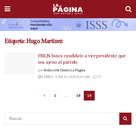
Etiqueta:
Hugo Martínez
FMLN busca candidato a vicepresidente que
sea ajeno al partido
por
Redacción Diario La Página
LUNES, 9 JULIO 2018 8:20 AM
17
1
…
18
19