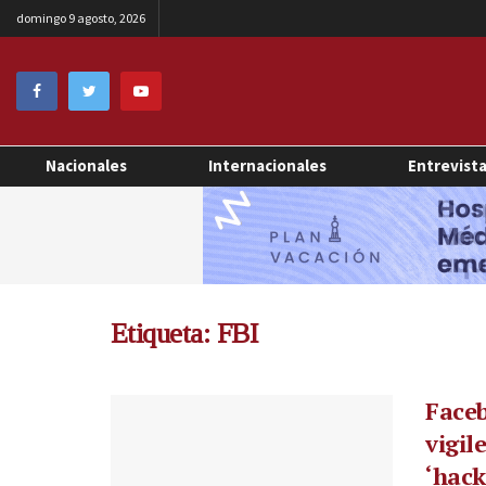
domingo 9 agosto, 2026
Nacionales
Internacionales
Entrevist
Etiqueta:
FBI
Faceb
vigil
‘hack