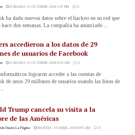
as
SÁBADO, 13 OCTUBRE 2018 3:47 PM
0
k ha dado nuevos datos sobre el hackeo en su red que
 hace dos semanas. La compañía ha anunciado ...
rs accedieron a los datos de 29
nes de usuarios de Facebook
as
SÁBADO, 13 OCTUBRE 2018 8:16 AM
0
 informáticos lograron acceder a las cuentas de
k de unos 29 millones de usuarios usando las listas de
..
d Trump cancela su visita a la
re de las Américas
ón Diario La Página
MARTES, 10 ABRIL 2018 8:55 AM
4