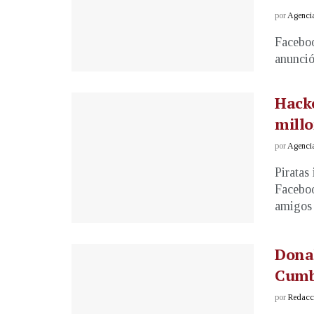
por
Agenci
Faceboo
anunció
Hacke
millo
por
Agenci
Piratas
Faceboo
amigos .
Donal
Cumb
por
Redacci