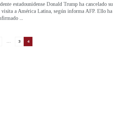
idente estadounidense Donald Trump ha cancelado su
 visita a América Latina, según informa AFP. Ello ha
nfirmado ...
…
3
4