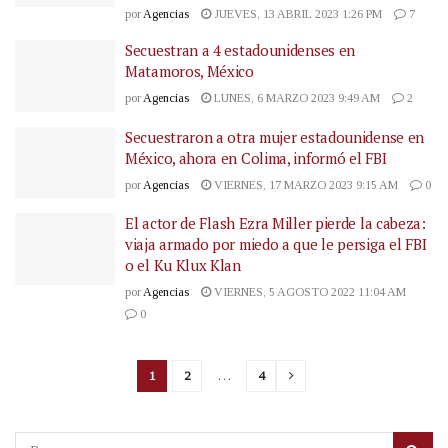
por
Agencias
JUEVES, 13 ABRIL 2023 1:26 PM
7
Secuestran a 4 estadounidenses en
Matamoros, México
por
Agencias
LUNES, 6 MARZO 2023 9:49 AM
2
Secuestraron a otra mujer estadounidense en
México, ahora en Colima, informó el FBI
por
Agencias
VIERNES, 17 MARZO 2023 9:15 AM
0
El actor de Flash Ezra Miller pierde la cabeza:
viaja armado por miedo a que le persiga el FBI
o el Ku Klux Klan
por
Agencias
VIERNES, 5 AGOSTO 2022 11:04 AM
0
1
2
…
4