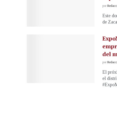
por
Redacci
Este do
de Zacat
Expo
empr
del 
por
Redacci
El próx
el distr
#ExpoM