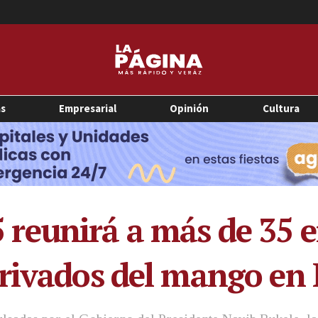
as
Empresarial
Opinión
Cultura
reunirá a más de 35 
erivados del mango en