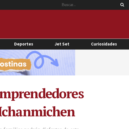
Deportes
Jet Set
Curiosidades
emprendedores
 Ichanmichen