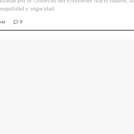
ulsadas por el Gobierno del Presidente Nayib Bukele, las
anquilidad y seguridad.
0
0 AM