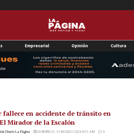
as
Empresarial
Opinión
Cultura
 fallece en accidente de tránsito en
 El Mirador de la Escalón
ón Diario La Página
DOMINGO, 31 MARZO 2024 8:51 AM
0