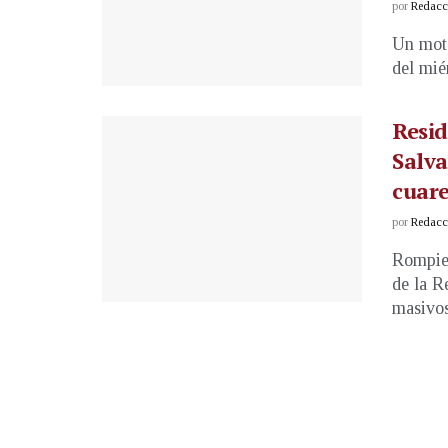
por
Redacci
Un moto
del miér
Resid
Salva
cuare
por
Redacci
Rompien
de la R
masivos 