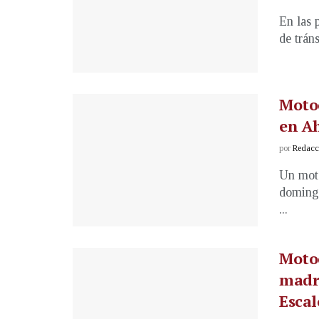
En las 
de tráns
Motoc
en A
por
Redacci
Un moto
domingo
...
Motoc
madru
Esca