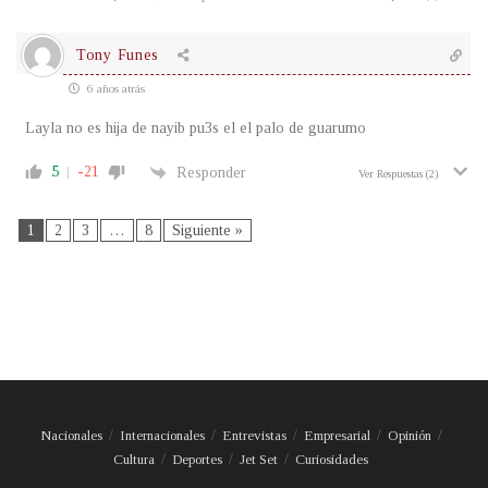
Tony Funes
6 años atrás
Layla no es hija de nayib pu3s el el palo de guarumo
5
-21
Responder
Ver Respuestas
(2)
1
2
3
…
8
Siguiente »
Nacionales
Internacionales
Entrevistas
Empresarial
Opinión
Cultura
Deportes
Jet Set
Curiosidades