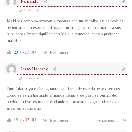
Fernando
6 años atrás
Malditos como se atreven a meterse con un angelito asi de podrida
tienen su alma estos malditos no me imagino como trataran a sus
hijos estos dizque riquillos son los que cometen incesto pudranse
malditos
23
-17
Responder
JosevMercado
6 años atrás
Que falacia .ya nadie aguanta esta farsa de mierda .estos cerotes
como se estan hartando a manos llenas y de paso se burlan del
pueblo ,mil veces malditos clande homosexuales golondrinas van
arder en el imfierno
18
-37
Responder
Ver Respuestas
(1)