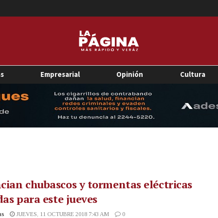
as
Empresarial
Opinión
Cultura
ian chubascos y tormentas eléctricas
das para este jueves
as
JUEVES, 11 OCTUBRE 2018 7:43 AM
0