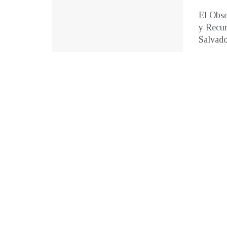
El Obse
y Recur
Salvador