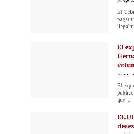
por
Agenci
El Gobi
pagar u
ilegalme
El ex
Hern
volu
por
Agenci
El expr
publicó
que ...
EE.UU
deses