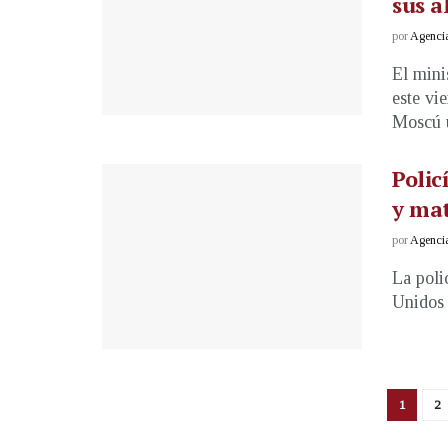
sus a
por
Agenci
El mini
este vi
Moscú u
Polic
y mat
por
Agenci
La poli
Unidos 
1
2