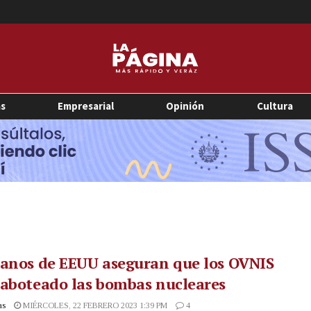
as
Empresarial
Opinión
Cultura
ranos de EEUU aseguran que los OVNIS
saboteado las bombas nucleares
as
MIÉRCOLES, 22 FEBRERO 2023 1:39 PM
4