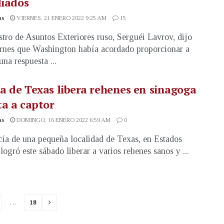
liados
as
VIERNES, 21 ENERO 2022 9:25 AM
15
stro de Asuntos Exteriores ruso, Serguéi Lavrov, dijo
ernes que Washington había acordado proporcionar a
na respuesta ...
ía de Texas libera rehenes en sinagoga
a a captor
as
DOMINGO, 16 ENERO 2022 6:59 AM
0
cía de una pequeña localidad de Texas, en Estados
logró este sábado liberar a varios rehenes sanos y ...
…
18