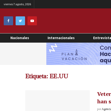
viernes 7 agosto, 2026
Nacionales
Internacionales
Entrevist
Etiqueta:
EE.UU
Vete
han 
por
Agenci