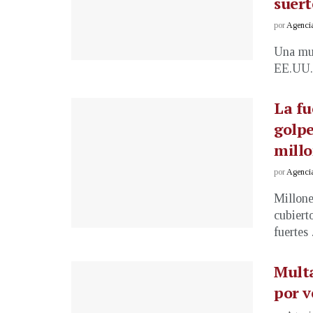
suert
por
Agenci
Una muj
EE.UU. 
La fu
golpe
millo
por
Agenci
Millone
cubiert
fuertes .
Multa
por v