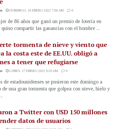
e
as
DOMINGO, 16 ENERO 2022 7:06 AM
0
er de 86 años que ganó un premio de lotería en
quiso compartir las ganancias con el hombre ...
erte tormenta de nieve y viento que
a la costa este de EE.UU. obligó a
nes a tener que refugiarse
as
LUNES, 17 ENERO 2022 9:20 AM
0
s de estadounidenses se pusieron este domingo a
o de una gran tormenta que golpea con nieve, hielo y
..
ron a Twitter con USD 150 millones
ender datos de usuarios