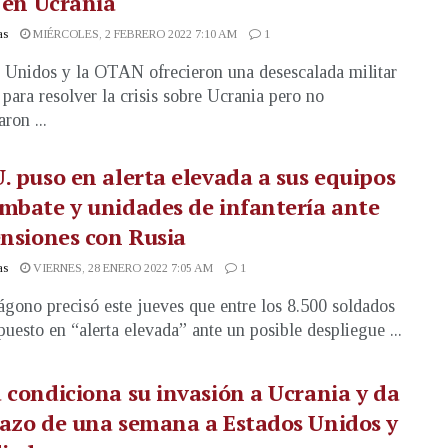
s en Ucrania
as
MIÉRCOLES, 2 FEBRERO 2022 7:10 AM
1
 Unidos y la OTAN ofrecieron una desescalada militar
 para resolver la crisis sobre Ucrania pero no
ron ...
. puso en alerta elevada a sus equipos
mbate y unidades de infantería ante
ensiones con Rusia
as
VIERNES, 28 ENERO 2022 7:05 AM
1
ágono precisó este jueves que entre los 8.500 soldados
puesto en “alerta elevada” ante un posible despliegue ...
 condiciona su invasión a Ucrania y da
azo de una semana a Estados Unidos y