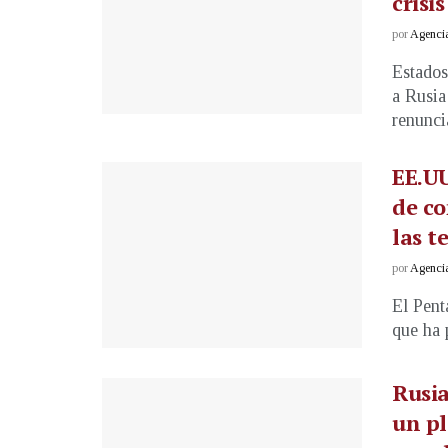
crisi
por
Agenci
Estados
a Rusia
renuncia
EE.UU
de co
las t
por
Agenci
El Pent
que ha 
Rusia
un pl