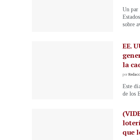
Un par 
Estados
sobre av
EE. U
gener
la ca
por
Redacci
Este dí
de los 
(VIDE
loter
que l